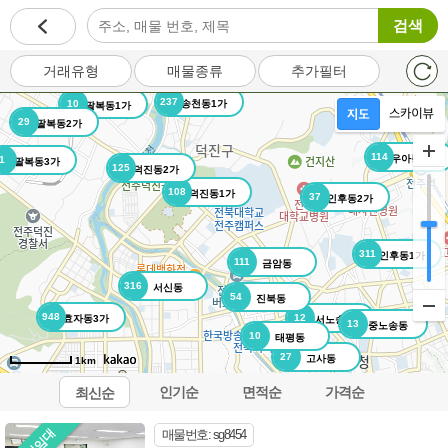
검색
거래유형
매물종류
추가필터
237
10
송천동1가
팔복동1가
29
팔복동2가
114
우아동3가
1
팔복동3가
125
덕진동2가
108
덕진동1가
37
인후동2가
311
인후동1가
111
금암동
316
서신동
54
진북동
948
12
효자동3가
서노송동
13
중노송동
10
태평동
27
고사동
1km
인기순
면적순
가격순
최신순
오시는길
이용약관
개인정보처리방침
이메일무단수집거부
매물번호: sg8454