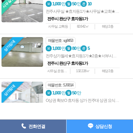
사무실임대
상호명 : 전주사랑방부동산 ┃ 대표자 : 전준길 ┃ 사업자등록번호 : 538-
1,000
만
50
만
10
05-01907 ┃
전주사무실 ★효자동1가★사무실★교회★학원등
주소: 전주시 완산구 중화산동2가 735-7 202호 ┃ 등록번호 : 45111-
전주시 완산구 효자동1가
2023-00001
사무실. 교획등
82.642㎡
해당 2층
전화 : 063-227-1117 ┃ 팩스 : 063-224-1118 e-
mail : junkil3216@naver.com
매물번호: sg8453
상가임대
Copyright ⓒ 전주상가사랑 All Rights Reserved.
1,000
만
80
만
5
전주상가월세★효자동1가★2층★서부시장부근★운동시설★학원등
063) 227-1117
전주시 완산구 효자동1가
사무실. 운동시설.등
132.228㎡
해당 2층
매물번호: SJ9314
상가임대
1,000
만
50
만
O상권 확보O 효자동 상가 전주대 상권 요식업 창업 추천
전주시 완산구 효자동2가
66.114㎡
해당 1층
전화연결
상담신청
매물번호: SJ9313