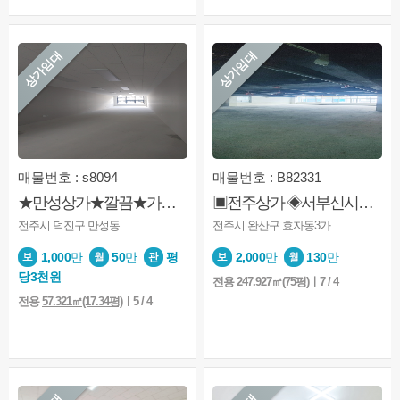
상가임대
상가임대
매물번호 : s8094
매물번호 : B82331
★만성상가★깔끔★가성비굿★확장가능(옆호실)★상권
▣전주상가 ◈서부신시가지◎노고민 ◐상권좋음▣무권리금
전주시 덕진구 만성동
전주시 완산구 효자동3가
1,000
만
50
만
평
2,000
만
130
만
당3천원
전용
247.927㎡(75평)
ㅣ7 / 4
전용
57.321㎡(17.34평)
ㅣ5 / 4