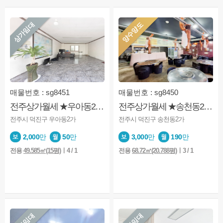
상가임대
양수양도
매물번호 : sg8451
매물번호 : sg8450
전주상가월세 ★우아동2가★1층★아파트앞★사무실★미용업★소매점
전주상가월세 ★송천동2가★먹자골목★1층★양수양도★권리금有
전주시 덕진구 우아동2가
전주시 덕진구 송천동2가
2,000
만
50
만
3,000
만
190
만
전용
49.585㎡(15평)
ㅣ4 / 1
전용
68.72㎡(20.788평)
ㅣ3 / 1