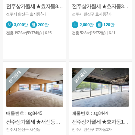
전주상가월세 ★효자동3가★교육업★운동시설★사무실등
전주상가월세 ★효자동3가★대로변★코너건물
전주시 완산구 효자동3가
전주시 완산구 효자동3가
3,000
만
200
만
2,000
만
120
만
전용
197.6㎡(59.774평)
ㅣ6 / 5
전용
52.8㎡(15.972평)
ㅣ6 / 1
상가임대
상가임대
매물번호 : sg8445
매물번호 : sg8444
전주상가월세 ★서신동★1층★학교옆★사무실★미용업
전주상가월세 ★효자동1가★코너상가★가시성굿★카페★소매점★미용업등
전주시 완산구 서신동
전주시 완산구 효자동1가