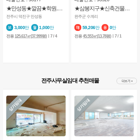
★만성동★깔끔★학원.★사무실추천★확틔운★보증금조정가능
★삼봉지구★신축건물★분양및임대★1층 대로변★사거리★관공서앞
전주시 덕진구 만성동
완주군 수계리
3,000
만
1,000
만
59,206
만
0
만
전용
125.617㎡(37.999평)
ㅣ7 / 4
전용
45.553㎡(13.78평)
ㅣ7 / 1
전주사무실임대 추천매물
상가임대
상가임대