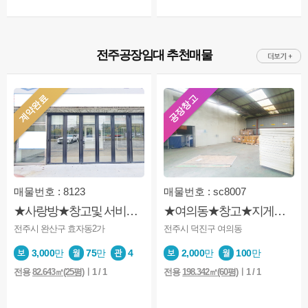
전주공장임대 추천매물
계약완료
공장창고
매물번호 : 8123
매물번호 : sc8007
★사랑방★창고및 서비스업추천★모든업종가능★가성비★주차장넓음
★여의동★창고★지게차가능★주차장넓음★사무실추가임대가능
전주시 완산구 효자동2가
전주시 덕진구 여의동
3,000
만
75
만
4
2,000
만
100
만
전용
82.643㎡(25평)
ㅣ1 / 1
전용
198.342㎡(60평)
ㅣ1 / 1