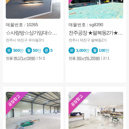
매물번호 : 10265
매물번호 : sg8390
☆사랑방☆상가임대☆가성비깔끔☆사무실용적합
전주공장 ★팔복동2가★공장★창고★사무실있음★전체사용
전주시 덕진구 우아동3가
전주시 덕진구 팔복동2가
500
만
50
만
5
3,000
만
100
만
전용
99.171㎡(30평)
ㅣ5 / 2
전용
302㎡(91.355평)
ㅣ2 / 1
공장창고
공장창고