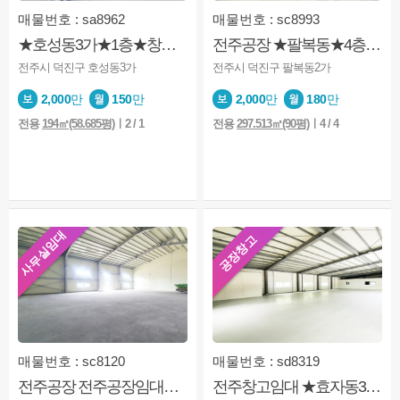
매물번호 : sa8962
매물번호 : sc8993
★호성동3가★1층★창고★야드넓음★소매점★업종문의
전주공장 ★팔복동★4층★사무실★용도 공장★ 공장가능
전주시 덕진구 호성동3가
전주시 덕진구 팔복동2가
2,000
만
150
만
2,000
만
180
만
상담완료
안녕하세요 매물보고 연락드립니다 고양이 한마리 키우고
2026-08-06
전용
194㎡(58.685평)
ㅣ2 / 1
전용
297.513㎡(90평)
ㅣ4 / 4
상담완료
매물볼수있나요?
2026-08-06
상담완료
호성동1가 사무실 볼수있을까요?
2026-08-06
상담완료
안녕하세요 혹시 단독주택일까요?
2026-08-06
상담완료
2달 단기임대 전입신고 가능한가요?
2026-08-06
사무실임대
공장창고
상담완료
안녕하세요 혹시 4개월 단기 계약이 가능할까요??
2026-08-06
상담완료
혹시 전세로 전환은 안되겠죠?
2026-08-05
상담완료
사람2명 반려동물 소형견 1마리 입주하고 싶어서 문의
2026-08-04
상담완료
안녕하세요. 8월 8일 토요일에 집을 볼수 있을까요?
2026-08-04
매물번호 : sc8120
매물번호 : sd8319
상담완료
혹시 방 이미 나갔을까요?
2026-08-04
전주공장 전주공장임대★팔복동★대형공장★야드넓음★넓은대지
전주창고임대 ★효자동3가★1층★주차장넓음★창고★사무실★운동시설문의