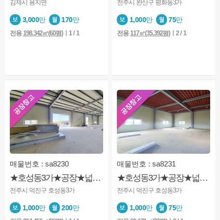
김제시 용지면
전주시 완산구 평화동3가
3,000
만
170
만
1,000
만
75
만
전용
198.342㎡(60평)
ㅣ1 / 1
전용
117㎡(35.392평)
ㅣ2 / 1
공장창고
공장창고
매물번호 : sa8230
매물번호 : sa8231
★호성동3가★공장★넓은주차장★2종근생★신축
★호성동3가★공장★넓은주차장★2종근생★신축★1층
전주시 덕진구 호성동3가
전주시 덕진구 호성동3가
1,000
만
200
만
1,000
만
75
만