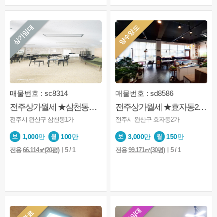
상가임대
양수양도
매물번호 : sc8314
매물번호 : sd8586
전주상가월세 ★삼천동★1층★삼리단길★안쪽상가★업종문의
전주상가월세 ★효자동2가★신시가지★상권★권리금초저렴★주변사무실
전주시 완산구 삼천동1가
전주시 완산구 효자동2가
1,000
만
100
만
3,000
만
150
만
전용
66.114㎡(20평)
ㅣ5 / 1
전용
99.171㎡(30평)
ㅣ5 / 1