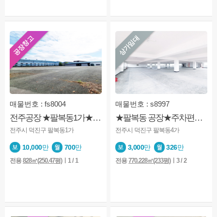
공장창고
상가임대
매물번호 : fs8004
매물번호 : s8997
전주공장 ★팔복동1가★1층★넓은대지★전용사용★대로변
★팔복동 공장★주차편리★화물엘레베이터★용도상공장
전주시 덕진구 팔복동1가
전주시 덕진구 팔복동4가
10,000
만
700
만
3,000
만
326
만
전용
828㎡(250.47평)
ㅣ1 / 1
전용
770.228㎡(233평)
ㅣ3 / 2