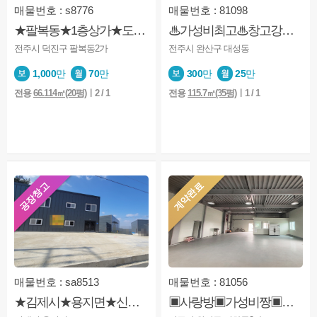
매물번호 : s8776
매물번호 : 81098
★팔복동★1층상가★도로변★주차편리★공장단지안★일반상가 및 창고가능
♨가성비최고♨창고강추♨접근성 좋음♨
전주시 덕진구 팔복동2가
전주시 완산구 대성동
1,000
만
70
만
300
만
25
만
전용
66.114㎡(20평)
ㅣ2 / 1
전용
115.7㎡(35평)
ㅣ1 / 1
공장창고
계약완료
매물번호 : sa8513
매물번호 : 81056
★김제시★용지면★신축공장★2종근생★공장.★제조업★창고
▣사랑방▣가성비짱▣창고시설