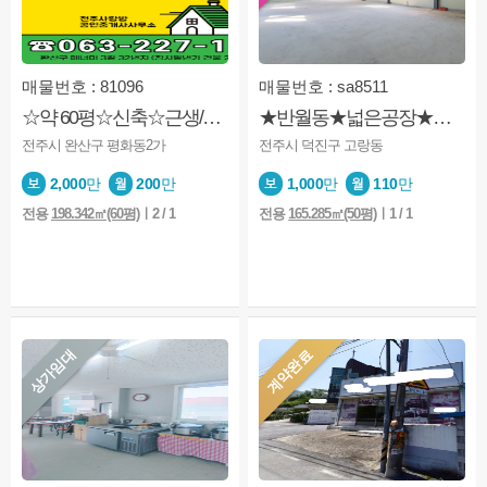
매물번호 : 81096
매물번호 : sa8511
☆약 60평☆신축☆근생/제조업소/사무실./창고
★반월동★넓은공장★제조업소 ★공장★넓은마당★고속도로,산업도록근처
전주시 완산구 평화동2가
전주시 덕진구 고랑동
2,000
만
200
만
1,000
만
110
만
전용
198.342㎡(60평)
ㅣ2 / 1
전용
165.285㎡(50평)
ㅣ1 / 1
상가임대
계약완료