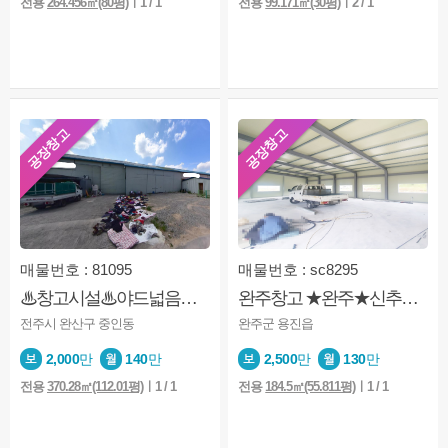
전용
264.456㎡(80평)
ㅣ1 / 1
전용
99.171㎡(30평)
ㅣ2 / 1
공장창고
공장창고
매물번호 : 81095
매물번호 : sc8295
♨창고시설♨야드넓음♨접근성 좋음♨
완주창고 ★완주★신추창고★제조업★2종근생★마당넓음
전주시 완산구 중인동
완주군 용진읍
2,000
만
140
만
2,500
만
130
만
전용
370.28㎡(112.01평)
ㅣ1 / 1
전용
184.5㎡(55.811평)
ㅣ1 / 1