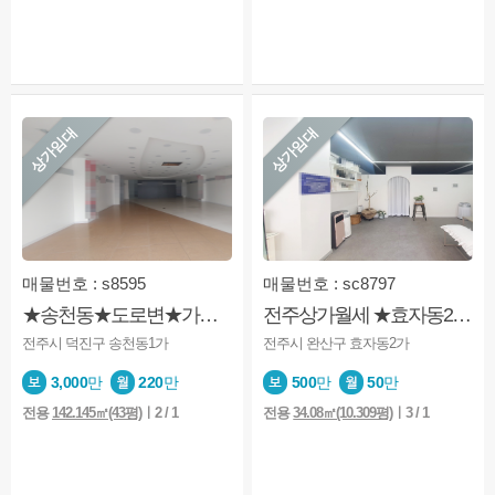
상가임대
상가임대
매물번호 : s8595
매물번호 : sc8797
★송천동★도로변★가시성굿★넓은상가★깔끔
전주상가월세 ★효자동2가★미용업★권리금저렴★1층★내부화장실
전주시 덕진구 송천동1가
전주시 완산구 효자동2가
3,000
만
220
만
500
만
50
만
전용
142.145㎡(43평)
ㅣ2 / 1
전용
34.08㎡(10.309평)
ㅣ3 / 1