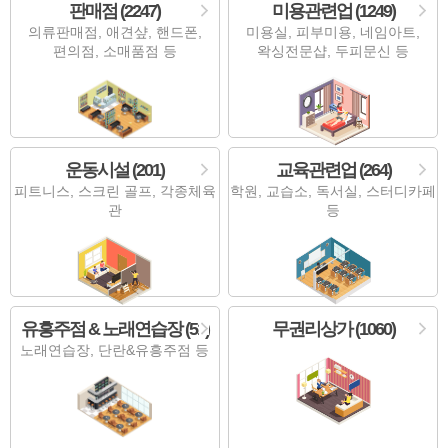
판매점 (2247)
미용관련업 (1249)
의류판매점, 애견샾, 핸드폰,
미용실, 피부미용, 네임아트,
편의점, 소매품점 등
왁싱전문샵, 두피문신 등
운동시설 (201)
교육관련업 (264)
피트니스, 스크린 골프, 각종체육
학원, 교습소, 독서실, 스터디카페
관
등
유흥주점 & 노래연습장 (51)
무권리상가 (1060)
노래연습장, 단란&유흥주점 등