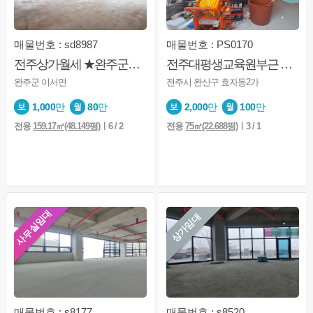
매물번호 : sd8987
매물번호 : PS0170
전주상가월세 ★완주군★이서면 용서리★2층★코너상가
전주대평생교육원부근 ★1층 ★무권리금, 즉시입주가능
완주군 이서면
전주시 완산구 효자동2가
1,000
만
80
만
2,000
만
100
만
전용
159.17㎡(48.149평)
ㅣ6 / 2
전용
75㎡(22.688평)
ㅣ3 / 1
사무실임대
상가임대
매물번호 : s8177
매물번호 : s8520