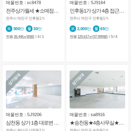
매물번호 : sc8478
매물번호 : SJ9164
전주상가월세 ★소매점★사무실★인후동1가★내부화장실
인후동1가 상가 4층 접근성좋은 위치 업무용 학원용 적합 / 실매물 / 상담환영
전주시 덕진구 인후동1가
전주시 덕진구 인후동1가
500
만
30
만
2,000
만
65
만
전용
26.446㎡(8평)
ㅣ4 / 1
전용
125.617㎡(37.999평)
ㅣ5 / 4
상가임대
상가임대
매물번호 : SJ9206
매물번호 : sa8916
삼천동 상가 1층 대로변 인접 생활밀집지역 위치기반 추천 / 실매물 / 상담환영
★송천동★4층사무실★깔끔★내부화장실★주차가능
전주시 완산구 삼천동1가
전주시 덕진구 송천동1가