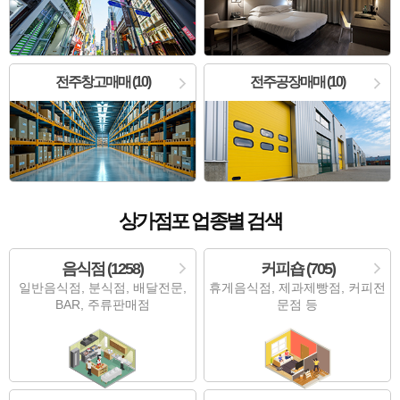
전주창고매매 (10)
전주공장매매 (10)
상가점포 업종별 검색
음식점 (1258)
커피숍 (705)
일반음식점, 분식점, 배달전문,
휴게음식점, 제과제빵점, 커피전
BAR, 주류판매점
문점 등