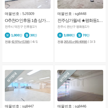
매물번호 : SJ9309
매물번호 : sg8448
O추천O 인후동 1층 상가 사무실·뷰티업 가성비 우수
전주상가월세 ★평화동1가★3층★사무실★교육업★운동시설등
전주시 덕진구 인후동1가
전주시 완산구 평화동1가
1,000
만
30
만
3,000
만
70
만
전용
42.974㎡(13평)
ㅣ4 / 1
전용
265.81㎡(80.408평)
ㅣ3 / 3
상가임대
상가임대
매물번호 : sg8447
매물번호 : sg8446