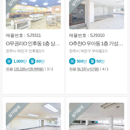
상가임대
상가임대
매물번호 : SJ9311
매물번호 : SJ9310
O무권리O 인후동 1층 상가 가맥집·음식점 추천매물
O추천O 우아동 1층 가성비 상가 아중초 다양한 업종 가능
전주시 덕진구 인후동1가
전주시 덕진구 우아동1가
1,000
만
80
만
500
만
50
만
전용
132.228㎡(39.999평)
ㅣ3 / 1
전용
56.197㎡(17평)
ㅣ4 / 1
상가임대
상가임대