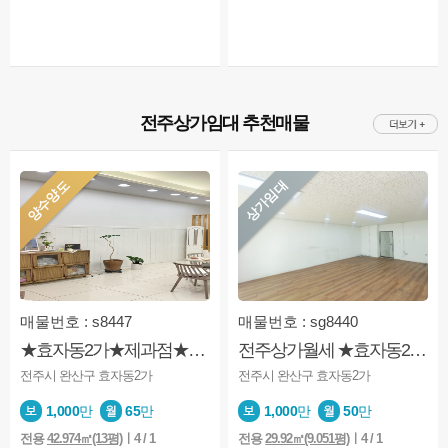
전주상가임대 추천매물
양수양도
상가임대
매물번호 : s8447
매물번호 : sg8440
★효자동2가★제과점★양수양도★권리금有★깔끔★카페,제과제빵점추천★주차편리
전주상가월세 ★효자동2가★1층상가★깔끔★사무실★소매점등
전주시 완산구 효자동2가
전주시 완산구 효자동2가
1,000
만
65
만
1,000
만
50
만
전용
42.974㎡(13평)
ㅣ4 / 1
전용
29.92㎡(9.051평)
ㅣ4 / 1