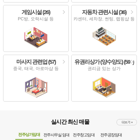
게임시설 (26)
자동차 관련시설 (36)
PC방, 오락시설 등
카센터, 세차장, 썬팅, 랩핑샵 등
마사지 관련업 (57)
유권리상가 (양수양도) (594)
중국, 태국, 아로마샵 등
권리금 있는 상가
실시간 최신 매물
전주상가임대
전주사무실 임대
전주창고임대
전주공장임대