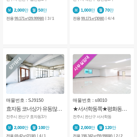
2,000
만
50
만
1,000
만
70
만
전용
99.171㎡(29.999평)
ㅣ3 / 1
전용
99.171㎡(30평)
ㅣ4 / 4
사무실임대
상가임대
매물번호 : SJ9150
매물번호 : s8010
효자동 코너상가 유동많은 입지좋은 자리 가시성우수 상가 임대 / 실매물 / 상담환영
★서서학동쪽★평화동방향★사무실추천★가성비굿★룸2개★깔끔
전주시 완산구 효자동3가
전주시 완산구 서서학동
2,000
만
100
만
2,000
만
120
만
전용
69.42㎡(21평)
ㅣ4 / 1
전용
198.342㎡(59.998평)
ㅣ2 / 2