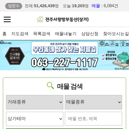
매물
: 6,084건
방문수
전체:
51,426,439
명
오늘:
19,203
명
홈
지도검색
목록검색
매물내놓기
상담신청
찾아오시는길
매물 검색