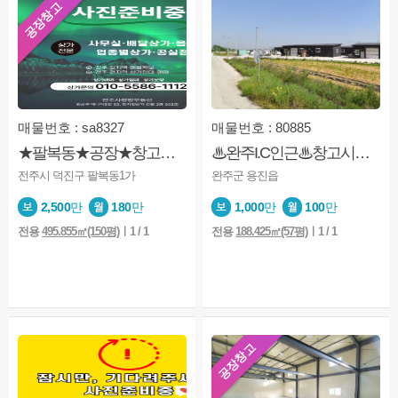
공장창고
매물번호 : sa8327
매물번호 : 80885
★팔복동★공장★창고가능
♨완주I.C인근♨창고시설♨융자없음♨층고6미터♨주차OK
전주시 덕진구 팔복동1가
완주군 용진읍
2,500
만
180
만
1,000
만
100
만
전용
495.855㎡(150평)
ㅣ1 / 1
전용
188.425㎡(57평)
ㅣ1 / 1
공장창고