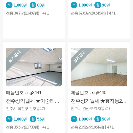
1,000
만
60
만
1,000
만
90
만
전용
34.7㎡(10.497평)
ㅣ4 / 1
전용
67.83㎡(20.519평)
ㅣ4 / 1
상가임대
상가임대
매물번호 : sg8441
매물번호 : sg8440
전주상가월세 ★아중리★인후동1가★도로변★1층★깔끔★주차가능
전주상가월세 ★효자동2가★1층상가★깔끔★사무실★소매점등
전주시 덕진구 인후동1가
전주시 완산구 효자동2가
1,000
만
55
만
1,000
만
50
만
전용
35.5㎡(10.739평)
ㅣ4 / 1
전용
29.92㎡(9.051평)
ㅣ4 / 1