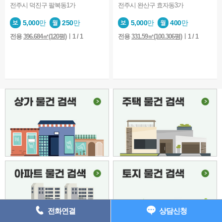
상담완료
고양이 키울 수 있는 최대한 저렴한 방 있을까요?
2026-08-04
전주시 덕진구 팔복동1가
전주시 완산구 효자동3가
상담완료
보고싶어요 이거
2026-08-03
5,000
만
250
만
5,000
만
400
만
상담완료
보증금 300선에서 효자동 투룸 문의드립니다 8/4
2026-08-03
전용
396.684㎡(120평)
ㅣ1 / 1
전용
331.59㎡(100.306평)
ㅣ1 / 1
상담완료
사랑방보고 문의남깁니다
2026-08-02
상담완료
전주병원 근처인지랑 정확한 권리금 궁금합니다
2026-08-02
상담완료
상담요청
2026-08-02
상담완료
500에 40만원대 알아보고 있습니다
2026-08-01
상담완료
현위치 주소좀 알려주세요
2026-08-01
상담완료
효천지구 이사일정으로 인해 두달 단기를 구하는데 혹시
2026-07-31
상담완료
혹시 매물 아직 남아있을까요?
2026-07-31
상담완료
원룸 상담신청
2026-07-30
상담완료
내일 집보러갈수있을까요?
2026-07-29
상담완료
원룸 문의 드립니다. 연락 부탁드립니다.
2026-07-29
전화연결
상담신청
상담완료
입주가능한가요
2026-07-29