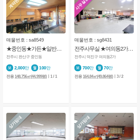
사무실임대
계약완료
매물번호 : sa8549
매물번호 : sg8431
★중인동★가든★일반음식점★1개동★독립별채★주차편리
전주사무실 ★여의동2가★2층★사무실★학원★연습실등
전주시 완산구 중인동
전주시 덕진구 여의동2가
2,000
만
100
만
700
만
70
만
전용
148.756㎡(44.999평)
ㅣ1 / 1
전용
164.84㎡(49.864평)
ㅣ3 / 2
상가임대
상가임대