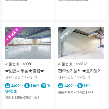
사무실임대
상가임대
매물번호 : s8060
매물번호 : sd8813
★넓은사무실★깔끔★탕비실완비★싱크대★채광굿
전주상가월세 ★효자동2가★1층★소매점★미용업★사무실★업종문의
전주시 완산구 효자동2가
전주시 완산구 효자동2가
3,000
만
110
만
평
1,000
만
65
만
당3천원
전용
47.602㎡(14.4평)
ㅣ4 / 1
전용
148.756㎡(45평)
ㅣ4 / 3