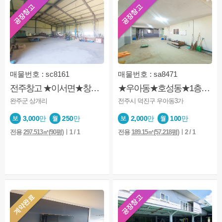
공장창고
공장창고
매물번호 : sc8161
매물번호 : sa8471
전주창고 ★이서면★창고★제조업★마당있음★내부사무실 및 화장실
★우아동★호성동★1층상가★용도상 공장★창고형 사무실★주차가능
완주군 상개리
전주시 덕진구 우아동3가
3,000
만
250
만
2,000
만
100
만
전용
297.513㎡(90평)
ㅣ1 / 1
전용
189.15㎡(57.218평)
ㅣ2 / 1
계약완료
공장창고