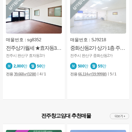
상가임대
상가임대
매물번호 : sg8352
매물번호 : SJ9218
전주상가월세 ★효자동3가★1층★도로변★내부화장실★주차가능
중화산동2가 상가 1층 주거밀집 상권 안정적인 운영 다양한 업종 가능 / 실매물 / 상담환
전주시 완산구 효자동3가
전주시 완산구 중화산동2가
2,000
만
50
만
500
만
55
만
전용
39.668㎡(12평)
ㅣ4 / 1
전용
66.114㎡(19.999평)
ㅣ5 / 1
전주창고임대 추천매물